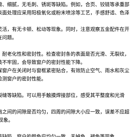
滑、细腻，无毛刺、锈斑等缺陷。例如，合页、铰链等承重部
表面处理应采用阳极氧化或粉末喷涂等工艺，手感舒适、色泽
灵活，有无卡顿、松动等现象。同时，注意观察五金配件在开
在问题。
、耐老化性和密封性。检查密封条的表面是否光滑、无裂纹，
装不牢固，会导致窗户的密封性能下降
。
保窗户在关闭时与窗框紧密贴合，有效防止空气、雨水和灰尘
检测窗户的密封性能。
裂缝等缺陷。可以用手触摸焊接部位，感受其平整度和光滑
扇之间的间隙是否均匀，四周的间隙大小应一致，误差不应超
现象
。
等缺陷。窗户的颜色应均匀一致，无掉色、褪色等现象。