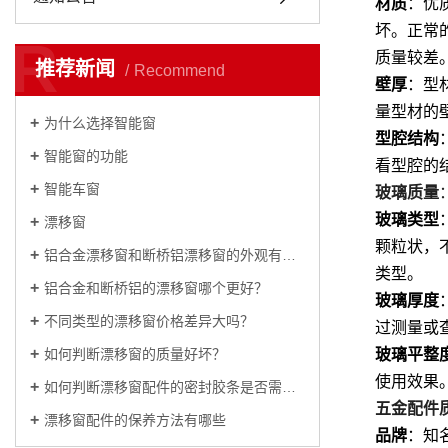
材质
：优
坏。正常
R
质量较差
推荐新闻
Recommend
壁厚
：型
量型材的
为什么选择智能窗
型腔结构
智能窗的功能
看型腔的
智能车窗
玻璃质量
玻璃类型
漂移窗
颗粒状，
铝合金漂移窗和断桥铝漂移窗的外观有什么区别？
类型
。
铝合金和断桥铝的漂移窗哪个更好？
玻璃厚度
不同类型的漂移窗价格差异大吗？
过测量或
玻璃平整
如何判断漂移窗的质量好坏？
使用效果
如何判断漂移窗配件的密封胶条是否需要更换？
五金配件
漂移窗配件的保养方法有哪些
品牌
：知