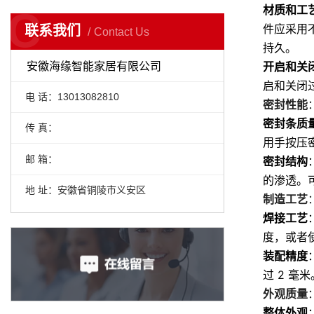
材质和工
C
件应采用
联系我们
Contact Us
持久
。
开启和关
安徽海缘智能家居有限公司
启和关闭
电 话：13013082810
密封性能
密封条质
传 真：
用手按压
邮 箱：
密封结构
的渗透。
地 址：安徽省铜陵市义安区
制造工艺
焊接工艺
度，或者
装配精度
过 2 
外观质量
整体外观