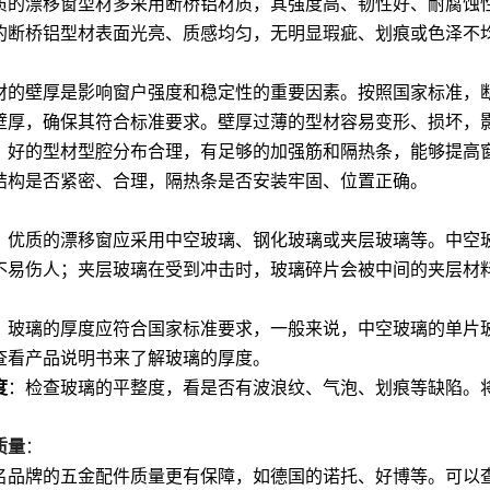
质的漂移窗型材多采用断桥铝材质，其强度高、韧性好、耐腐蚀
的断桥铝型材表面光亮、质感均匀，无明显瑕疵、划痕或色泽不
。
材的壁厚是影响窗户强度和稳定性的重要因素。按照国家标准，断桥
壁厚，确保其符合标准要求。壁厚过薄的型材容易变形、损坏，
：好的型材型腔分布合理，有足够的加强筋和隔热条，能够提高
结构是否紧密、合理，隔热条是否安装牢固、位置正确。
：
：优质的漂移窗应采用中空玻璃、钢化玻璃或夹层玻璃等。中空
不易伤人；夹层玻璃在受到冲击时，玻璃碎片会被中间的夹层材
：玻璃的厚度应符合国家标准要求，一般来说，中空玻璃的单片玻璃
查看产品说明书来了解玻璃的厚度。
度
：检查玻璃的平整度，看是否有波浪纹、气泡、划痕等缺陷。
。
质量
：
名品牌的五金配件质量更有保障，如德国的诺托、好博等。可以