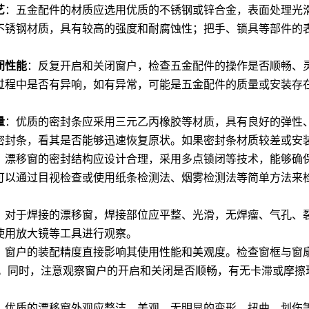
艺
：五金配件的材质应选用优质的不锈钢或锌合金，表面处理光
不锈钢材质，具有较高的强度和耐腐蚀性；把手、锁具等部件的
闭性能
：反复开启和关闭窗户，检查五金配件的操作是否顺畅、
过程中是否有异响，如有异常，可能是五金配件的质量或安装存
：
量
：优质的密封条应采用三元乙丙橡胶等材质，具有良好的弹性
密封条，看其是否能够迅速恢复原状。如果密封条材质较差或安
：漂移窗的密封结构应设计合理，采用多点锁闭等技术，能够确
可以通过目视检查或使用纸条检测法、烟雾检测法等简单方法来
：
：对于焊接的漂移窗，焊接部位应平整、光滑，无焊瘤、气孔、
使用放大镜等工具进行观察
。
：窗户的装配精度直接影响其使用性能和美观度。检查窗框与窗
毫米。同时，注意观察窗户的开启和关闭是否顺畅，有无卡滞或摩擦
：
：优质的漂移窗外观应整洁、美观，无明显的变形、扭曲、划伤